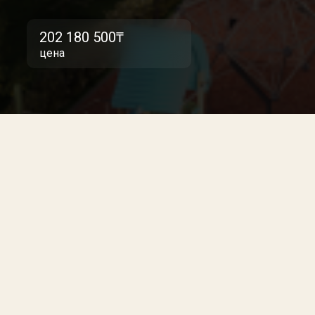
202 180 500₸
цена
Europe City
Europe City