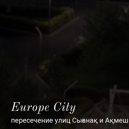
Europe City
пересечение улиц Сығанақ и Ақмеш